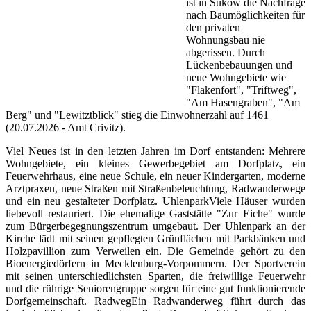
ist in Sukow die Nachfrage
nach Baumöglichkeiten für
den privaten
Wohnungsbau nie
abgerissen. Durch
Lückenbebauungen und
neue Wohngebiete wie
"Flakenfort", "Triftweg",
"Am Hasengraben", "Am
Berg" und "Lewitztblick" stieg die Einwohnerzahl auf 1461
(20.07.2026 - Amt Crivitz).
Viel Neues ist in den letzten Jahren im Dorf entstanden: Mehrere
Wohngebiete, ein kleines Gewerbegebiet am Dorfplatz, ein
Feuerwehrhaus, eine neue Schule, ein neuer Kindergarten, moderne
Arztpraxen, neue Straßen mit Straßenbeleuchtung, Radwanderwege
und ein neu gestalteter Dorfplatz. UhlenparkViele Häuser wurden
liebevoll restauriert. Die ehemalige Gaststätte "Zur Eiche" wurde
zum Bürgerbegegnungszentrum umgebaut. Der Uhlenpark an der
Kirche lädt mit seinen gepflegten Grünflächen mit Parkbänken und
Holzpavillion zum Verweilen ein. Die Gemeinde gehört zu den
Bioenergiedörfern in Mecklenburg-Vorpommern. Der Sportverein
mit seinen unterschiedlichsten Sparten, die freiwillige Feuerwehr
und die rührige Seniorengruppe sorgen für eine gut funktionierende
Dorfgemeinschaft. RadwegEin Radwanderweg führt durch das