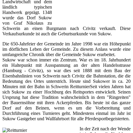
Landwirtschaft und dem
ländlich typischen
Handwerk geprägt. 1348
wurde das Dorf Sukow
von Graf Nikolaus zu
Schwerin an einen Burgmann nach Crivitz verkauft. Diese
Verkaufsurkunde ist auch die Geburtsurkunde von Sukow.
Die 650-Jahrfeier der Gemeinde im Jahre 1998 war ein Höhepunkt
im dörflichen Leben der Gemeinde. Zu diesem Anlass wurde eine
umfangreiche Chronik über die Gemeinde Sukow erarbeitet.
Sukow war schon immer ein Zentrum. War es im 18. Jahrhundert
ein Haltepunkt mit Ausspannung an der alten Handelsstrasse
(Hamburg - Crivitz), so war dies seit 1888 mit dem Bau der
Eisenbahnlinien von Schwerin nach Crivitz die Bahnstation, die die
Bedeutung des Ortes unterstrich. Heute sind Sukower in ca. 20
Minuten mit der Bahn in Schwerin ReitturnierSeit vielen Jahren hat
sich Sukow zu einer Hochburg des Reitsportes entwickelt. Seinen
Ursprung hat diese Tradition wahrscheinlich in dem "Ringreiten"
der Bauernsöhne mit ihren Ackerpferden. Bis heute ist das ganze
Dorf auf den Beinen, wenn es um die Vorbereitung und
Durchführung eines Turnieres geht. Mindestens einmal im Jahr ist
Sukow Gastgeber und Wallfahrtsort für alle Pferdesportbegeisterten.
In der Zeit nach der Wende