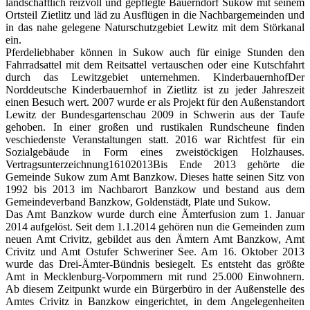
landschaftlich reizvoll und gepflegte Bauerndorf Sukow mit seinem
Ortsteil Zietlitz und läd zu Ausflügen in die Nachbargemeinden und
in das nahe gelegene Naturschutzgebiet Lewitz mit dem Störkanal
ein.
Pferdeliebhaber können in Sukow auch für einige Stunden den
Fahrradsattel mit dem Reitsattel vertauschen oder eine Kutschfahrt
durch das Lewitzgebiet unternehmen. KinderbauernhofDer
Norddeutsche Kinderbauernhof in Zietlitz ist zu jeder Jahreszeit
einen Besuch wert. 2007 wurde er als Projekt für den Außenstandort
Lewitz der Bundesgartenschau 2009 in Schwerin aus der Taufe
gehoben. In einer großen und rustikalen Rundscheune finden
veschiedenste Veranstaltungen statt. 2016 war Richtfest für ein
Sozialgebäude in Form eines zweistöckigen Holzhauses.
Vertragsunterzeichnung16102013Bis Ende 2013 gehörte die
Gemeinde Sukow zum Amt Banzkow. Dieses hatte seinen Sitz von
1992 bis 2013 im Nachbarort Banzkow und bestand aus dem
Gemeindeverband Banzkow, Goldenstädt, Plate und Sukow.
Das Amt Banzkow wurde durch eine Ämterfusion zum 1. Januar
2014 aufgelöst. Seit dem 1.1.2014 gehören nun die Gemeinden zum
neuen Amt Crivitz, gebildet aus den Ämtern Amt Banzkow, Amt
Crivitz und Amt Ostufer Schweriner See. Am 16. Oktober 2013
wurde das Drei-Ämter-Bündnis besiegelt. Es entsteht das größte
Amt in Mecklenburg-Vorpommern mit rund 25.000 Einwohnern.
Ab diesem Zeitpunkt wurde ein Bürgerbüro in der Außenstelle des
Amtes Crivitz in Banzkow eingerichtet, in dem Angelegenheiten