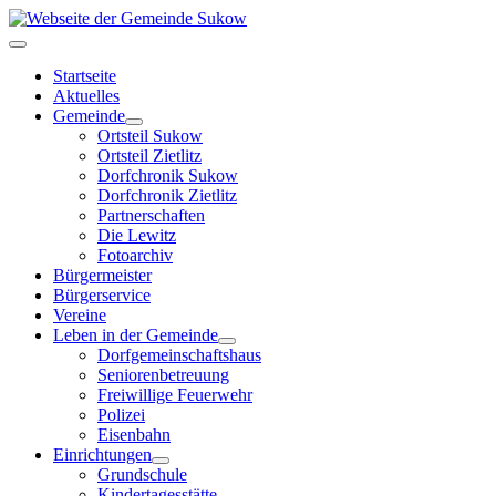
Startseite
Aktuelles
Gemeinde
Ortsteil Sukow
Ortsteil Zietlitz
Dorfchronik Sukow
Dorfchronik Zietlitz
Partnerschaften
Die Lewitz
Fotoarchiv
Bürgermeister
Bürgerservice
Vereine
Leben in der Gemeinde
Dorfgemeinschaftshaus
Seniorenbetreuung
Freiwillige Feuerwehr
Polizei
Eisenbahn
Einrichtungen
Grundschule
Kindertagesstätte