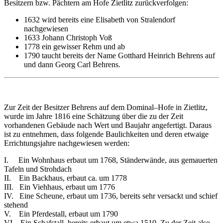
Besitzern bzw. Pächtern am Hofe Zietlitz zurückverfolgen:
1632 wird bereits eine Elisabeth von Stralendorf
nachgewiesen
1633 Johann Christoph Voß
1778 ein gewisser Rehm und ab
1790 taucht bereits der Name Gotthard Heinrich Behrens auf
und dann Georg Carl Behrens.
Zur Zeit der Besitzer Behrens auf dem Dominal–Hofe in Zietlitz,
wurde im Jahre 1816 eine Schätzung über die zu der Zeit
vorhandenen Gebäude nach Wert und Baujahr angefertigt. Daraus
ist zu entnehmen, dass folgende Baulichkeiten und deren etwaige
Errichtungsjahre nachgewiesen werden:
I. Ein Wohnhaus erbaut um 1768, Ständerwände, aus gemauerten
Tafeln und Strohdach
II. Ein Backhaus, erbaut ca. um 1778
III. Ein Viehhaus, erbaut um 1776
IV. Eine Scheune, erbaut um 1736, bereits sehr versackt und schief
stehend
V. Ein Pferdestall, erbaut um 1790
VI. Ein Schafstall, bereits erbaut um etwa 1510. Zu der Zeit also