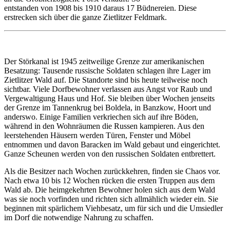
entstanden von 1908 bis 1910 daraus 17 Büdnereien. Diese
erstrecken sich über die ganze Zietlitzer Feldmark.
Der Störkanal ist 1945 zeitweilige Grenze zur amerikanischen
Besatzung: Tausende russische Soldaten schlagen ihre Lager im
Zietlitzer Wald auf. Die Standorte sind bis heute teilweise noch
sichtbar. Viele Dorfbewohner verlassen aus Angst vor Raub und
Vergewaltigung Haus und Hof. Sie bleiben über Wochen jenseits
der Grenze im Tannenkrug bei Boldela, in Banzkow, Hoort und
anderswo. Einige Familien verkriechen sich auf ihre Böden,
während in den Wohnräumen die Russen kampieren. Aus den
leerstehenden Häusern werden Türen, Fenster und Möbel
entnommen und davon Baracken im Wald gebaut und eingerichtet.
Ganze Scheunen werden von den russischen Soldaten entbrettert.
Als die Besitzer nach Wochen zurückkehren, finden sie Chaos vor.
Nach etwa 10 bis 12 Wochen rücken die ersten Truppen aus dem
Wald ab. Die heimgekehrten Bewohner holen sich aus dem Wald
was sie noch vorfinden und richten sich allmählich wieder ein. Sie
beginnen mit spärlichem Viehbesatz, um für sich und die Umsiedler
im Dorf die notwendige Nahrung zu schaffen.