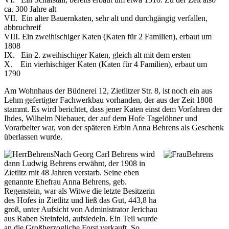
ca. 300 Jahre alt
VII. Ein alter Bauernkaten, sehr alt und durchgängig verfallen,
abbruchreif
VIII. Ein zweihischiger Katen (Katen für 2 Familien), erbaut um
1808
IX. Ein 2. zweihischiger Katen, gleich alt mit dem ersten
X. Ein vierhischiger Katen (Katen für 4 Familien), erbaut um
1790
Am Wohnhaus der Büdnerei 12, Zietlitzer Str. 8, ist noch ein aus
Lehm gefertigter Fachwerkbau vorhanden, der aus der Zeit 1808
stammt. Es wird berichtet, dass jener Katen einst dem Vorfahren der
Ihdes, Wilhelm Niebauer, der auf dem Hofe Tagelöhner und
Vorarbeiter war, von der späteren Erbin Anna Behrens als Geschenk
überlassen wurde.
Nach Georg Carl Behrens wird
dann Ludwig Behrens erwähnt, der 1908 in
Zietlitz mit 48 Jahren verstarb. Seine eben
genannte Ehefrau Anna Behrens, geb.
Regenstein, war als Witwe die letzte Besitzerin
des Hofes in Zietlitz und ließ das Gut, 443,8 ha
groß, unter Aufsicht von Administrator Jerichau
aus Raben Steinfeld, aufsiedeln. Ein Teil wurde
an die Großherzogliche Forst verkauft. So