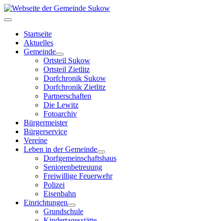
Startseite
Aktuelles
Gemeinde
Ortsteil Sukow
Ortsteil Zietlitz
Dorfchronik Sukow
Dorfchronik Zietlitz
Partnerschaften
Die Lewitz
Fotoarchiv
Bürgermeister
Bürgerservice
Vereine
Leben in der Gemeinde
Dorfgemeinschaftshaus
Seniorenbetreuung
Freiwillige Feuerwehr
Polizei
Eisenbahn
Einrichtungen
Grundschule
Kindertagesstätte