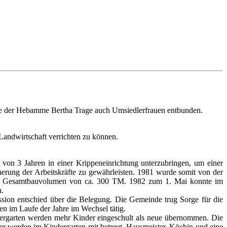
ilfe der Hebamme Bertha Trage auch Umsiedlerfrauen entbunden.
r Landwirtschaft verrichten zu können.
 von 3 Jahren in einer Krippeneinrichtung unterzubringen, um einer
rung der Arbeitskräfte zu gewährleisten. 1981 wurde somit von der
 am Gesamtbauvolumen von ca. 300 TM. 1982 zum 1. Mai konnte im
n.
ission entschied über die Belegung. Die Gemeinde trug Sorge für die
en im Laufe der Jahre im Wechsel tätig.
dergarten werden mehr Kinder eingeschult als neue übernommen. Die
wer werden im Kindergarten mit betreut. Hausmeister, Köchin und eine