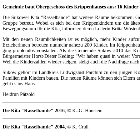
Gemeinde baut Obergeschoss des Krippenhauses aus: 16 Kinder k
Die Sukower Kita "Rasselbande" hat weitere Räume bekommen. Gen
Gruppe betreut. Wobei es sich bei den Krippenkindern um die älte
Bewegungsraum für die Kita, informiert deren Leiterin Britta Wöstenb
Mit den neuen Räumlichkeiten ist es möglich, mehr Kinder aufzu
Erzieherinnen betreuen nunmehr nahezu 200 Kinder. Im Krippenhaus
ging problemlos vonstatten. Als die Gemeinde Sukow 2010 das Krip
Bürgermeister Horst-Dieter Keding: "Wir haben quasi in weiser Vo
Weil die Kinderzahlen wieder steigen, steigt auch die Nachfrage nach
Sukow gehört im Landkreis Ludwigslust-Parchim zu den jungen Kom
Familien mit Kindern bauen. Die neuen Räume können sich Eltern am
geht es ins Haus.
Heidrun Pätzold
Die Kita "Rasselbande" 2016
, © K.-G. Haustein
Die Kita "Rasselbande" 2004
, © K. Crull