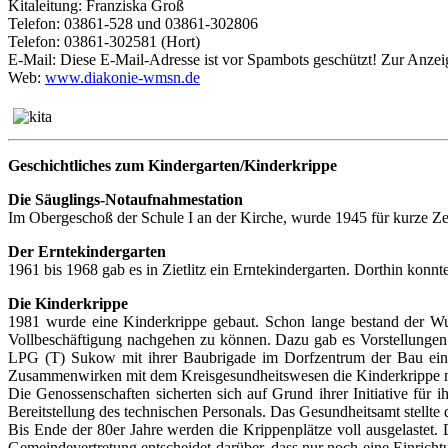
Kitaleitung: Franziska Groß
Telefon: 03861-528 und 03861-302806
Telefon: 03861-302581 (Hort)
E-Mail:
Diese E-Mail-Adresse ist vor Spambots geschützt! Zur Anzeig
Web:
www.diakonie-wmsn.de
Geschichtliches zum Kindergarten/Kinderkrippe
Die Säuglings-Notaufnahmestation
Im Obergeschoß der Schule I an der Kirche, wurde 1945 für kurze Ze
Der Erntekindergarten
1961 bis 1968 gab es in Zietlitz ein Erntekindergarten. Dorthin konn
Die Kinderkrippe
1981 wurde eine Kinderkrippe gebaut. Schon lange bestand der Wuns
Vollbeschäftigung nachgehen zu können. Dazu gab es Vorstellungen
LPG (T) Sukow mit ihrer Baubrigade im Dorfzentrum der Bau ein
Zusammenwirken mit dem Kreisgesundheitswesen die Kinderkrippe m
Die Genossenschaften sicherten sich auf Grund ihrer Initiative für
Bereitstellung des technischen Personals. Das Gesundheitsamt stellte
Bis Ende der 80er Jahre werden die Krippenplätze voll ausgelaste
Gemeindevertretung entscheidet darüber, dass nur noch eine Einricht