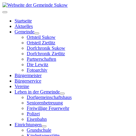
Startseite
Aktuelles
Gemeinde
Ortsteil Sukow
Ortsteil Zietlitz
Dorfchronik Sukow
Dorfchronik Zietlitz
Partnerschaften
Die Lewitz
Fotoarchiv
Bürgermeister
Bürgerservice
Vereine
Leben in der Gemeinde
Dorfgemeinschaftshaus
Seniorenbetreuung
Freiwillige Feuerwehr
Polizei
Eisenbahn
Einrichtungen
Grundschule
Kindertagesstätte