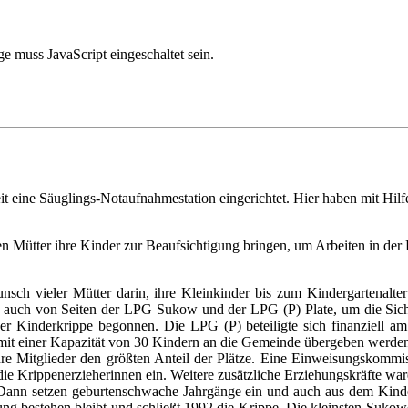
e muss JavaScript eingeschaltet sein.
it eine Säuglings-Notaufnahmestation eingerichtet. Hier haben mit H
ten Mütter ihre Kinder zur Beaufsichtigung bringen, um Arbeiten in de
ch vieler Mütter darin, ihre Kleinkinder bis zum Kindergartenalter
 auch von Seiten der LPG Sukow und der LPG (P) Plate, um die Siche
er Kinderkrippe begonnen. Die LPG (P) beteiligte sich finanziell
it einer Kapazität von 30 Kindern an die Gemeinde übergeben werde
 ihre Mitglieder den größten Anteil der Plätze. Eine Einweisungskomm
 die Krippenerzieherinnen ein. Weitere zusätzliche Erziehungskräfte war
t. Dann setzen geburtenschwache Jahrgänge ein und auch aus dem Kin
ung bestehen bleibt und schließt 1992 die Krippe. Die kleinsten Suko