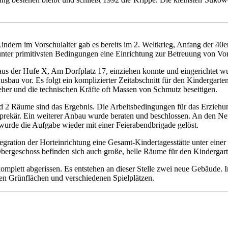
ndern im Vorschulalter gab es bereits im 2. Weltkrieg, Anfang der 40er
nter primitivsten Bedingungen eine Einrichtung zur Betreuung von Vor
aus der Hufe X, Am Dorfplatz 17, einziehen konnte und eingerichtet w
bau vor. Es folgt ein komplizierter Zeitabschnitt für den Kindergarten
er und die technischen Kräfte oft Massen von Schmutz beseitigen.
nd 2 Räume sind das Ergebnis. Die Arbeitsbedingungen für das Erziehu
rekär. Ein weiterer Anbau wurde beraten und beschlossen. An den Ne
wurde die Aufgabe wieder mit einer Feierabendbrigade gelöst.
ntegration der Horteinrichtung eine Gesamt-Kindertagesstätte unter eine
rgeschoss befinden sich auch große, helle Räume für den Kindergarte
omplett abgerissen. Es entstehen an dieser Stelle zwei neue Gebäude.
en Grünflächen und verschiedenen Spielplätzen.