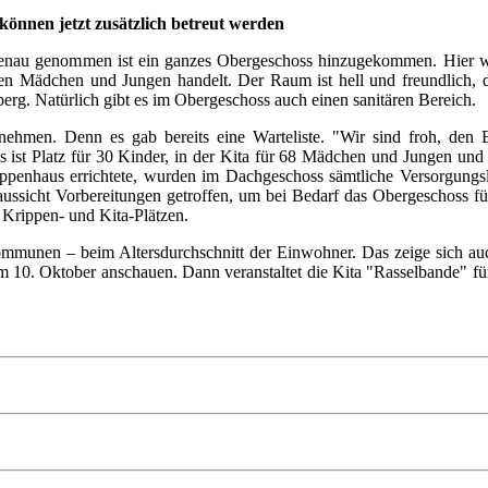
önnen jetzt zusätzlich betreut werden
au genommen ist ein ganzes Obergeschoss hinzugekommen. Hier werd
ren Mädchen und Jungen handelt. Der Raum ist hell und freundlich, d
erg. Natürlich gibt es im Obergeschoss auch einen sanitären Bereich.
nehmen. Denn es gab bereits eine Warteliste. "Wir sind froh, den 
 ist Platz für 30 Kinder, in der Kita für 68 Mädchen und Jungen und
penhaus errichtete, wurden im Dachgeschoss sämtliche Versorgungsle
raussicht Vorbereitungen getroffen, um bei Bedarf das Obergeschoss 
 Krippen- und Kita-Plätzen.
munen – beim Altersdurchschnitt der Einwohner. Das zeige sich auch
 10. Oktober anschauen. Dann veranstaltet die Kita "Rasselbande" f