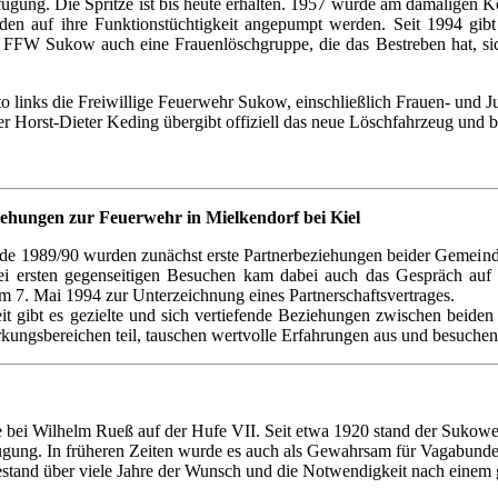
erfügung. Die Spritze ist bis heute erhalten. 1957 wurde am damaligen
tänden auf ihre Funktionstüchtigkeit angepumpt werden. Seit 1994 gi
er FFW Sukow auch eine Frauenlöschgruppe, die das Bestreben hat, s
o links die Freiwillige Feuerwehr Sukow, einschließlich Frauen- und
r Horst-Dieter Keding übergibt offiziell das neue Löschfahrzeug und
ehungen zur Feuerwehr in Mielkendorf bei Kiel
de 1989/90 wurden zunächst erste Partnerbeziehungen beider Gemein
ei ersten gegenseitigen Besuchen kam dabei auch das Gespräch auf 
am 7. Mai 1994 zur Unterzeichnung eines Partnerschaftsvertrages.
eit gibt es gezielte und sich vertiefende Beziehungen zwischen beide
ngsbereichen teil, tauschen wertvolle Erfahrungen aus und besuchen T
che bei Wilhelm Rueß auf der Hufe VII. Seit etwa 1920 stand der Suk
fügung. In früheren Zeiten wurde es auch als Gewahrsam für Vagabun
 bestand über viele Jahre der Wunsch und die Notwendigkeit nach eine