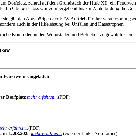
91 am Dorfplatz, zentral auf dem Grundstück der Hufe XII, ein Feuerw
urde. Im Obergeschoss war vorübergehend bis zur Ämterbildung die Ge
ber sie gibt den Angehörigen der FFW Auftrieb für ihre verantwortungs
ondern auch in der Hilfeleistung bei Unfällen und Katastrophen.
liche Kontrollen in den Wohnstätten und Betrieben zu gewährleisten ha
Sukow
en Feuerwehr eingeladen
er Dorfplatz
mehr erfahren...
(PDF)
ehr erfahren...
(PDF)
 am 12.03.2025
mehr erfahren...
(externer Link - Nordkurier)