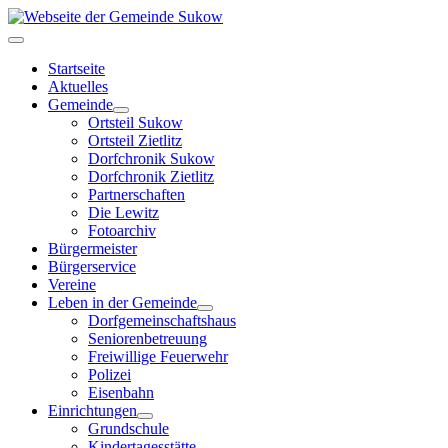
Startseite
Aktuelles
Gemeinde
Ortsteil Sukow
Ortsteil Zietlitz
Dorfchronik Sukow
Dorfchronik Zietlitz
Partnerschaften
Die Lewitz
Fotoarchiv
Bürgermeister
Bürgerservice
Vereine
Leben in der Gemeinde
Dorfgemeinschaftshaus
Seniorenbetreuung
Freiwillige Feuerwehr
Polizei
Eisenbahn
Einrichtungen
Grundschule
Kindertagesstätte