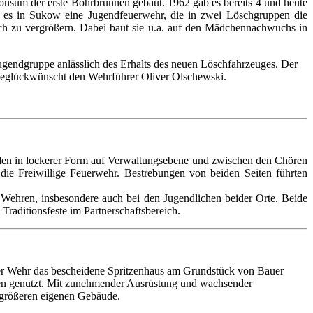
 Konsum der erste Bohrbrunnen gebaut. 1962 gab es bereits 4 und heute
bt es in Sukow eine Jugendfeuerwehr, die in zwei Löschgruppen die
ich zu vergrößern. Dabei baut sie u.a. auf den Mädchennachwuchs in
 Jugendgruppe
anlässlich des Erhalts des neuen Löschfahrzeuges. Der
 beglückwünscht den Wehrführer Oliver Olschewski.
den in lockerer Form auf Verwaltungsebene und zwischen den Chören
die Freiwillige Feuerwehr. Bestrebungen von beiden Seiten führten
n Wehren, insbesondere auch bei den Jugendlichen beider Orte. Beide
raditionsfeste im Partnerschaftsbereich.
ower Wehr das bescheidene Spritzenhaus am Grundstück von Bauer
den genutzt. Mit zunehmender Ausrüstung und wachsender
m größeren eigenen Gebäude.