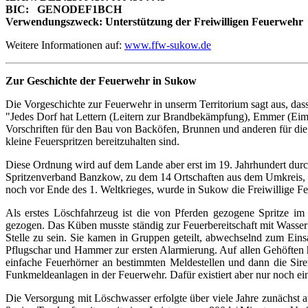
BIC: GENODEF1BCH
Verwendungszweck: Unterstützung der Freiwilligen Feuerwehr
Weitere Informationen auf:
www.ffw-sukow.de
Zur Geschichte der Feuerwehr in Sukow
Die Vorgeschichte zur Feuerwehr in unserm Territorium sagt aus, dass
"Jedes Dorf hat Lettern (Leitern zur Brandbekämpfung), Emmer (Eim
Vorschriften für den Bau von Backöfen, Brunnen und anderen für di
kleine Feuerspritzen bereitzuhalten sind.
Diese Ordnung wird auf dem Lande aber erst im 19. Jahrhundert durch
Spritzenverband Banzkow, zu dem 14 Ortschaften aus dem Umkreis, 
noch vor Ende des 1. Weltkrieges, wurde in Sukow die Freiwillige F
Als erstes Löschfahrzeug ist die von Pferden gezogene Spritze 
gezogen. Das Küben musste ständig zur Feuerbereitschaft mit Wasser g
Stelle zu sein. Sie kamen in Gruppen geteilt, abwechselnd zum Eins
Pflugschar und Hammer zur ersten Alarmierung. Auf allen Gehöften 
einfache Feuerhörner an bestimmten Meldestellen und dann die Sire
Funkmeldeanlagen in der Feuerwehr. Dafür existiert aber nur noch 
Die Versorgung mit Löschwasser erfolgte über viele Jahre zunächst 