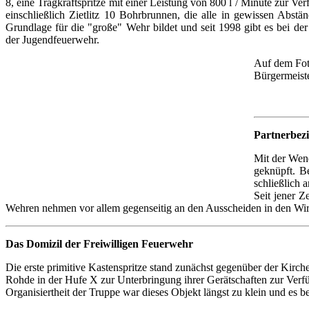
8, eine Tragkraftspritze mit einer Leistung von 800 l / Minute zur V
einschließlich Zietlitz 10 Bohrbrunnen, die alle in gewissen Abs
Grundlage für die "große" Wehr bildet und seit 1998 gibt es bei d
der Jugendfeuerwehr.
Auf dem Fot
Bürgermeiste
Partnerbezi
Mit der Wen
geknüpft. B
schließlich 
Seit jener Z
Wehren nehmen vor allem gegenseitig an den Ausscheiden in den Wirku
Das Domizil der Freiwilligen Feuerwehr
Die erste primitive Kastenspritze stand zunächst gegenüber der Kir
Rohde in der Hufe X zur Unterbringung ihrer Gerätschaften zur Ver
Organisiertheit der Truppe war dieses Objekt längst zu klein und es