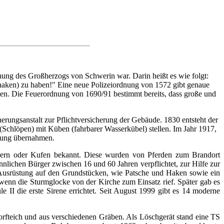
dnung des Großherzogs von Schwerin war. Darin heißt es wie folgt:
haken) zu haben!" Eine neue Polizeiordnung von 1572 gibt genaue
n. Die Feuerordnung von 1690/91 bestimmt bereits, dass große und
rungsanstalt zur Pflichtversicherung der Gebäude. 1830 entsteht der
hlöpen) mit Küben (fahrbarer Wasserkübel) stellen. Im Jahr 1917,
itung übernahmen.
ädern oder Kufen bekannt. Diese wurden von Pferden zum Brandort
nnlichen Bürger zwischen 16 und 60 Jahren verpflichtet, zur Hilfe zur
ur Ausrüstung auf den Grundstücken, wie Patsche und Haken sowie ein
enn die Sturmglocke von der Kirche zum Einsatz rief. Später gab es
II die erste Sirene errichtet. Seit August 1999 gibt es 14 moderne
orfteich und aus verschiedenen Gräben. Als Löschgerät stand eine TS