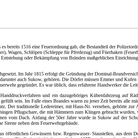
 es bereits 1516 eine Feuerordnung gab, die Bestandteil der Polizeior
er), Wagen, Schlöpen (Schleppe für Pferdezug) und Füerhaken (Feuer
e Entstehung oder Bekämpfung von Bränden maßgeblichen Einrichtunge
gesetzt. Im Jahr 1815 erfolgt die Gründung der Dominal-Brandversiche
darunter auch Sukow, gehören. Die Dörfer müssen Emmer und Kufen (Sc
euerwehr gegründet. Es war üblich, dass erfahrene Handwerker die Le
im Handdruckverfahren und ein dazugehöriges Kübenfahrzeug auf R
efüllt sein. Im Falle eines Brandes waren zu jener Zeit bereits alle mä
atz. Der traditionelle Ledereimer, mit Haus-Nr. versehen, gehörte z
hingen Pflugschare, die mit Hämmern zum Klingen gebracht wurden, w
nen vom Dach. Anfang der 50er Jahre wurde in Sukow auf der Schule 
eine Sirene neben dem Feuerwehrgebäude.
aus öffentlichen Gewässern bzw. Regenwasser- Staustellen, aus dem D