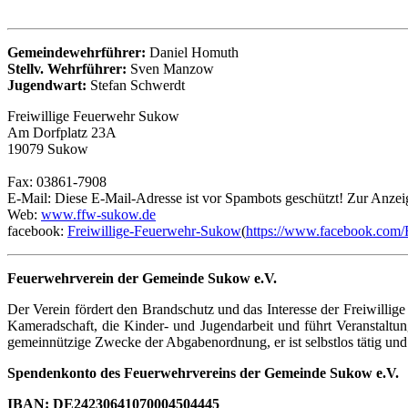
Gemeindewehrführer:
Daniel Homuth
Stellv. Wehrführer:
Sven Manzow
Jugendwart:
Stefan Schwerdt
Freiwillige Feuerwehr Sukow
Am Dorfplatz 23A
19079
Suk
ow
Fax: 03861-7908
E-Mail:
Diese E-Mail-Adresse ist vor Spambots geschützt! Zur Anzeig
Web:
www.ffw-sukow.de
facebook:
Freiwillige-Feuerwehr-Sukow
(
https://www.facebook.co
Feuerwehrverein der Gemeinde Sukow e.V.
Der Verein fördert den Brandschutz und das Interesse der Freiwillige
Kameradschaft, die Kinder- und Jugendarbeit und führt Veranstaltung
gemeinnützige Zwecke der Abgabenordnung, er ist selbstlos tätig und v
Spendenkonto des Feuerwehrvereins der Gemeinde Sukow e.V.
IBAN: DE24230641070004504445