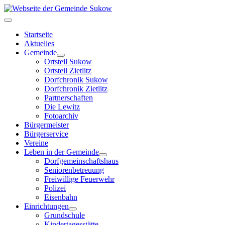
Startseite
Aktuelles
Gemeinde
Ortsteil Sukow
Ortsteil Zietlitz
Dorfchronik Sukow
Dorfchronik Zietlitz
Partnerschaften
Die Lewitz
Fotoarchiv
Bürgermeister
Bürgerservice
Vereine
Leben in der Gemeinde
Dorfgemeinschaftshaus
Seniorenbetreuung
Freiwillige Feuerwehr
Polizei
Eisenbahn
Einrichtungen
Grundschule
Kindertagesstätte